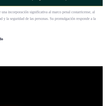
una incorporación significativa al marco penal costarricense, al
ad y la seguridad de las personas. Su promulgación responde a la
do