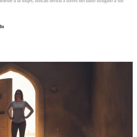
amente a la mujer, buscan herirla a través del daño infligido a sus
do