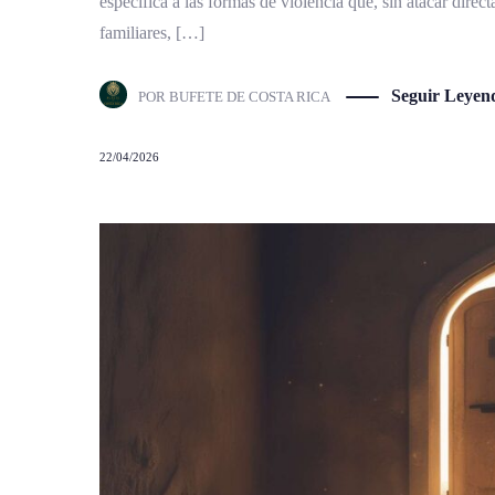
específica a las formas de violencia que, sin atacar direct
familiares, […]
Seguir Leyen
POR
BUFETE DE COSTA RICA
22/04/2026