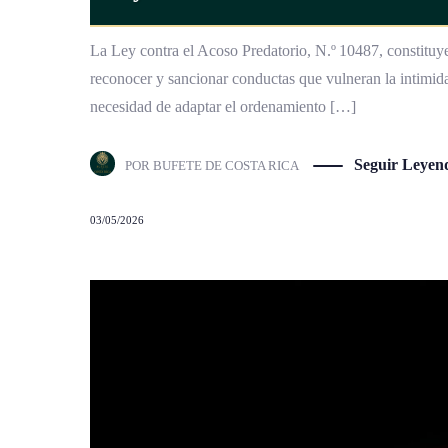
La Ley contra el Acoso Predatorio, N.º 10487, constituye 
reconocer y sancionar conductas que vulneran la intimid
necesidad de adaptar el ordenamiento […]
Seguir Leyen
POR
BUFETE DE COSTA RICA
03/05/2026