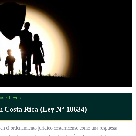
os
·
Leyes
en Costa Rica (Ley N° 10634)
a en el ordenamiento jurídico costarricense como una respuesta