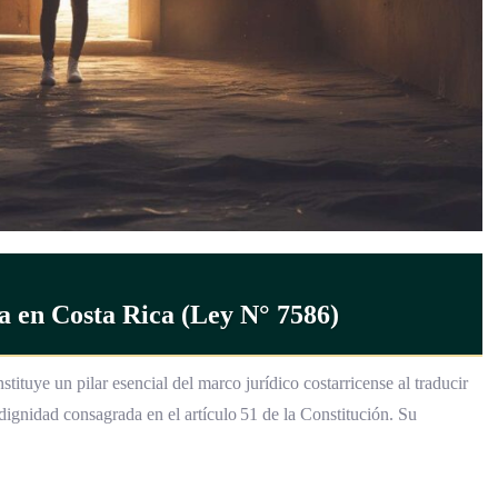
a en Costa Rica (Ley N° 7586)
ituye un pilar esencial del marco jurídico costarricense al traducir
 dignidad consagrada en el artículo 51 de la Constitución. Su