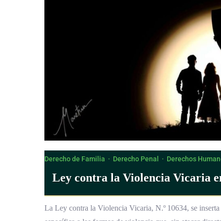
Derecho de Familia
·
Derecho Penal
·
Derechos Human
Ley contra la Violencia Vicaria 
La Ley contra la Violencia Vicaria, N.º 10634, se insert