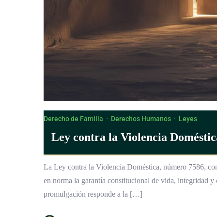
Derecho de Familia
·
Derechos Humanos
·
Leyes
Ley contra la Violencia Doméstic
La Ley contra la Violencia Doméstica, número 7586, const
en norma la garantía constitucional de vida, integridad y
promulgación responde a la […]