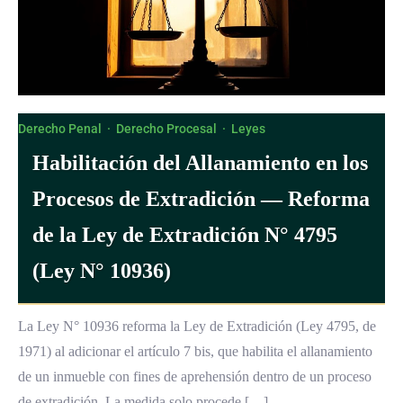
Derecho Penal
·
Derecho Procesal
·
Leyes
Habilitación del Allanamiento en los
Procesos de Extradición — Reforma
de la Ley de Extradición N° 4795
(Ley N° 10936)
La Ley N° 10936 reforma la Ley de Extradición (Ley 4795, de
1971) al adicionar el artículo 7 bis, que habilita el allanamiento
de un inmueble con fines de aprehensión dentro de un proceso
de extradición. La medida solo procede […]