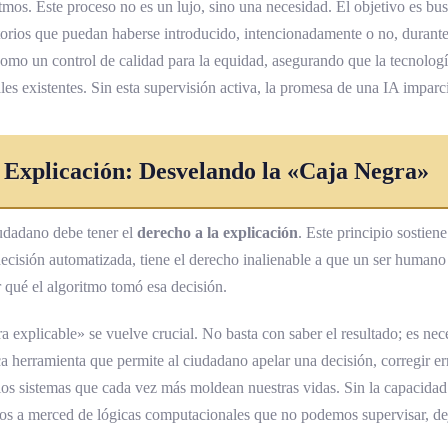
itmos. Este proceso no es un lujo, sino una necesidad. El objetivo es bu
torios que puedan haberse introducido, intencionadamente o no, durante 
como un control de calidad para la equidad, asegurando que la tecnolog
iales existentes. Sin esta supervisión activa, la promesa de una IA imparc
a Explicación: Desvelando la «Caja Negra»
udadano debe tener el
derecho a la explicación
. Este principio sostien
decisión automatizada, tiene el derecho inalienable a que un ser humano
r qué el algoritmo tomó esa decisión.
a explicable» se vuelve crucial. No basta con saber el resultado; es nec
ca herramienta que permite al ciudadano apelar una decisión, corregir err
 los sistemas que cada vez más moldean nuestras vidas. Sin la capacidad
s a merced de lógicas computacionales que no podemos supervisar, de