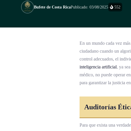
Bufete de Costa Rica
Publicado: 03/08/2025
552
En un mundo cada vez más g
ciudadano cuando un algori
control adecuados, el indiv
inteligencia artificial
, ya se
médico, no puede operar en 
para garantizar la justicia e
Auditorías Étic
Para que exista una verdade