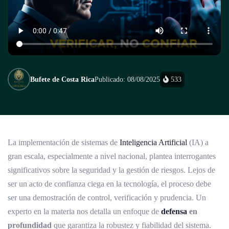
Bufete de Costa Rica
Publicado: 08/08/2025
533
La implementación de sistemas de
Inteligencia Artificial
(IA) a
gran escala, especialmente a nivel nacional, plantea interrogantes
significativos sobre la seguridad y la gestión de riesgos. Lejos de
ser un acto de confianza ciega en la tecnología, el proceso debe
ser una demostración de control, verificación y prudencia. Un
experto en la materia nos detalla un enfoque de
defensa
en
profundidad
que garantiza la robustez y fiabilidad del sistema.