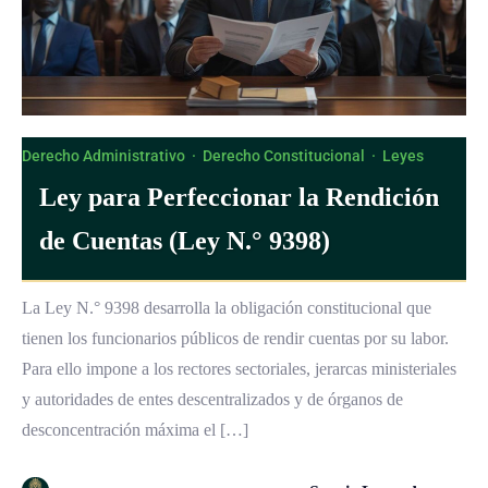
Derecho Administrativo
·
Derecho Constitucional
·
Leyes
Ley para Perfeccionar la Rendición
de Cuentas (Ley N.° 9398)
La Ley N.° 9398 desarrolla la obligación constitucional que
tienen los funcionarios públicos de rendir cuentas por su labor.
Para ello impone a los rectores sectoriales, jerarcas ministeriales
y autoridades de entes descentralizados y de órganos de
desconcentración máxima el […]