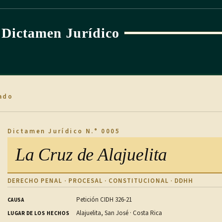
Dictamen Jurídico
ado
Dictamen Jurídico N.° 0005
La Cruz de Alajuelita
DERECHO PENAL · PROCESAL · CONSTITUCIONAL · DDHH
Petición CIDH 326-21
CAUSA
Alajuelita, San José · Costa Rica
LUGAR DE LOS HECHOS