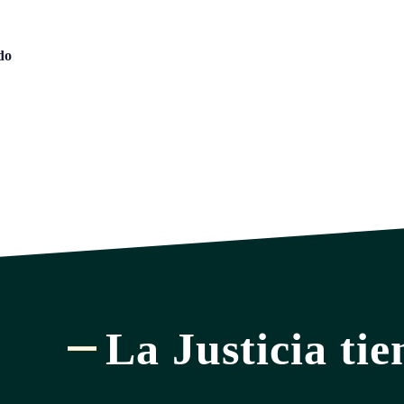
do
La Justicia tie