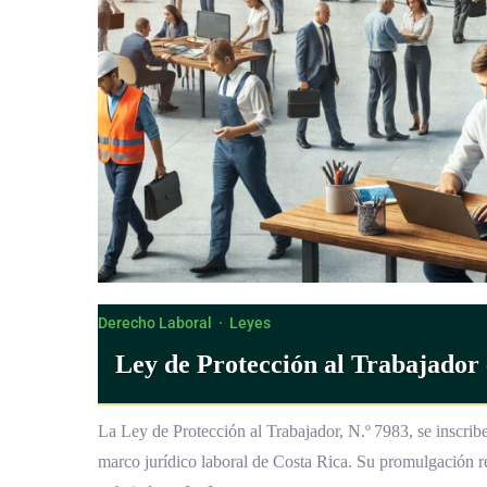
Derecho Laboral
·
Leyes
Ley de Protección al Trabajador 
La Ley de Protección al Trabajador, N.º 7983, se inscrib
marco jurídico laboral de Costa Rica. Su promulgación r