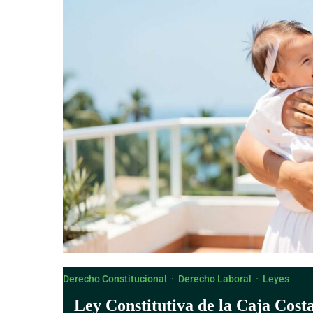
Derecho Canónico
Derecho Constitucional
·
Derecho Laboral
·
Leyes
Ley Constitutiva de la Caja Cost