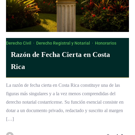
Derecho Civil
·
Derecho Registral y Notarial
·
Honorarios
Razón de Fecha Cierta en Costa
Rica
La razón de fecha cierta en Costa Rica constituye una de las
figuras más singulares y a la vez menos comprendidas del
derecho notarial costarricense. Su función esencial consiste en
dotar a un documento privado, redactado y suscrito al margen
[…]