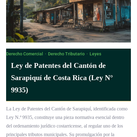
Derecho Comercial
·
Derecho Tributario
·
Leyes
Ley de Patentes del Cantón de
Sarapiquí de Costa Rica (Ley N°
9935)
La Ley de Patentes del Cantón de Sarapiquí, identificada como
Ley N.º 9935, constituye una pieza normativa esencial dentro
del ordenamiento jurídico costarricense, al regular uno de los
principales tributos municipales. Su promulgación por la