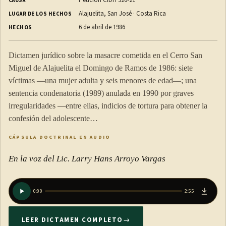
Petición CIDH 326-21
CAUSA
Alajuelita, San José · Costa Rica
LUGAR DE LOS HECHOS
6 de abril de 1986
HECHOS
Dictamen jurídico sobre la masacre cometida en el Cerro San
Miguel de Alajuelita el Domingo de Ramos de 1986: siete
víctimas —una mujer adulta y seis menores de edad—; una
sentencia condenatoria (1989) anulada en 1990 por graves
irregularidades —entre ellas, indicios de tortura para obtener la
confesión del adolescente…
CÁPSULA DOCTRINAL EN AUDIO
En la voz del Lic. Larry Hans Arroyo Vargas
0:00
2:55
LEER DICTAMEN COMPLETO
→