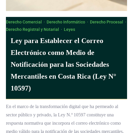
Derecho Comercial
·
Derecho Informático
·
Derecho Procesal
·
Derecho Registral y Notarial
·
Leyes
Ley para Establecer el Correo
Electrónico como Medio de
Notificación para las Sociedades
Mercantiles en Costa Rica (Ley N°
10597)
En el marco de la transformación digital que ha permeado al
sector público y privado, la Ley N.º 10597 constituye una
respuesta normativa que incorpora el correo electrónico como
medio válido para la notificación de las sociedades mercantiles.