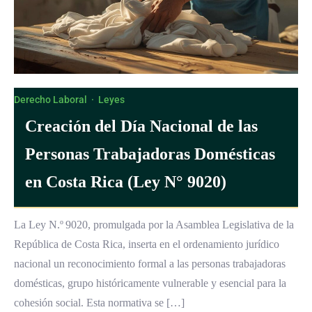
Derecho Laboral
·
Leyes
Creación del Día Nacional de las
Personas Trabajadoras Domésticas
en Costa Rica (Ley N° 9020)
La Ley N.º 9020, promulgada por la Asamblea Legislativa de la
República de Costa Rica, inserta en el ordenamiento jurídico
nacional un reconocimiento formal a las personas trabajadoras
domésticas, grupo históricamente vulnerable y esencial para la
cohesión social. Esta normativa se […]