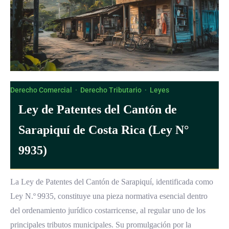
Derecho Comercial
·
Derecho Tributario
·
Leyes
Ley de Patentes del Cantón de
Sarapiquí de Costa Rica (Ley N°
9935)
La Ley de Patentes del Cantón de Sarapiquí, identificada como
Ley N.º 9935, constituye una pieza normativa esencial dentro
del ordenamiento jurídico costarricense, al regular uno de los
principales tributos municipales. Su promulgación por la