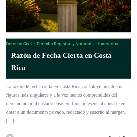
Derecho Civil
·
Derecho Registral y Notarial
·
Honorarios
Razón de Fecha Cierta en Costa
Rica
La razón de fecha cierta en Costa Rica constituye una de las
figuras más singulares y a la vez menos comprendidas del
derecho notarial costarricense. Su función esencial consiste en
dotar a un documento privado, redactado y suscrito al margen
[…]