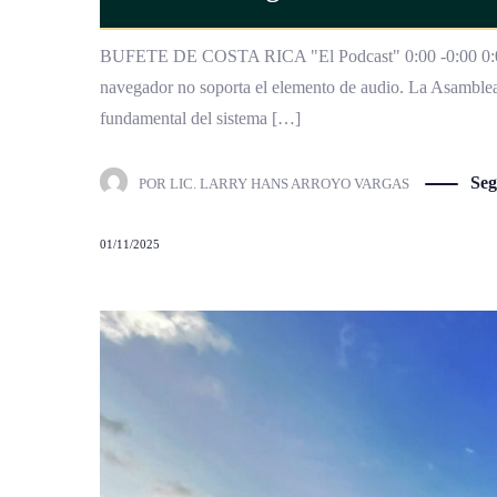
BUFETE DE COSTA RICA "El Podcast" 0:00 -0:00 0:00 
navegador no soporta el elemento de audio. La Asamblea 
fundamental del sistema […]
Seg
POR
LIC. LARRY HANS ARROYO VARGAS
01/11/2025