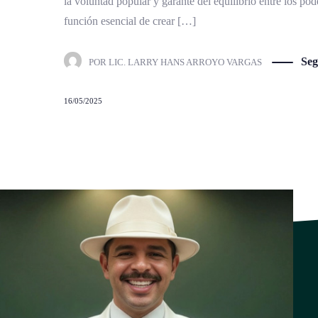
la voluntad popular y garante del equilibrio entre los po
función esencial de crear […]
Seg
POR
LIC. LARRY HANS ARROYO VARGAS
16/05/2025