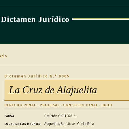
Dictamen Jurídico
ado
Dictamen Jurídico N.° 0005
La Cruz de Alajuelita
DERECHO PENAL · PROCESAL · CONSTITUCIONAL · DDHH
Petición CIDH 326-21
CAUSA
Alajuelita, San José · Costa Rica
LUGAR DE LOS HECHOS