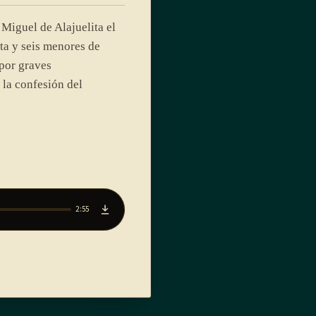
Miguel de Alajuelita el
a y seis menores de
por graves
 la confesión del
2:55