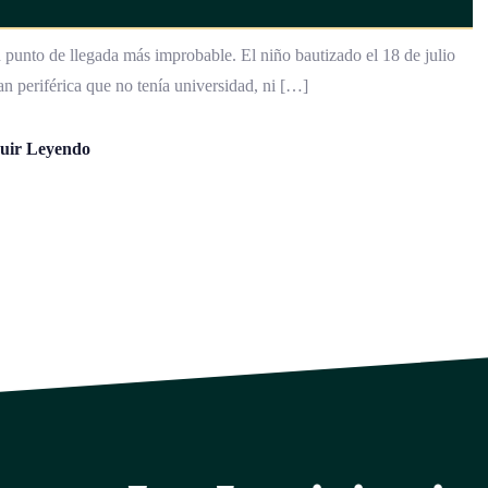
 punto de llegada más improbable. El niño bautizado el 18 de julio
n periférica que no tenía universidad, ni […]
uir Leyendo