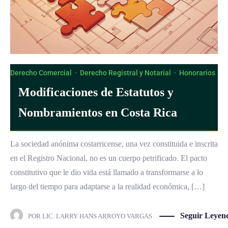
Derecho Comercial
·
Derecho Registral y Notarial
·
Honorarios
Modificaciones de Estatutos y
Nombramientos en Costa Rica
La sociedad anónima costarricense, una vez constituida e inscrita
en el Registro Nacional, no es un cuerpo petrificado. El pacto
constitutivo que le dio vida está llamado a transformarse a lo
largo del tiempo para adaptarse a la realidad económica, […]
Seguir Leyen
POR
LIC. LARRY HANS ARROYO VARGAS