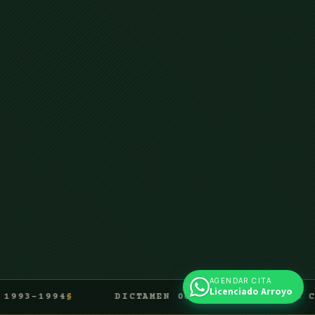
AGENDAR CITA
Licenciado Arroyo
94
DICTAMEN 0003 · BANCO ANGLO COSTARRIC