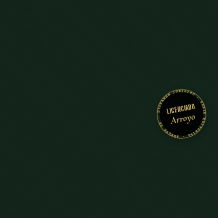
· DICTAMEN JURÍDICO · SERIE EDITORIAL · BUFETE DE COSTA RICA ·
LICENCIADO
Arroyo