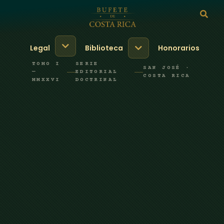
Legal
Biblioteca
Honorarios
TOMO I
SERIE
SAN JOSÉ ·
—
EDITORIAL
COSTA RICA
MMXXVI
DOCTRINAL