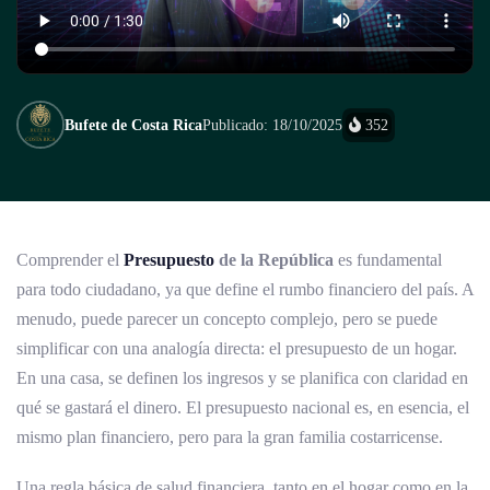
Bufete de Costa Rica
Publicado: 18/10/2025
352
Comprender el
Presupuesto
de la República
es fundamental
para todo ciudadano, ya que define el rumbo financiero del país. A
menudo, puede parecer un concepto complejo, pero se puede
simplificar con una analogía directa: el presupuesto de un hogar.
En una casa, se definen los ingresos y se planifica con claridad en
qué se gastará el dinero. El presupuesto nacional es, en esencia, el
mismo plan financiero, pero para la gran familia costarricense.
Una regla básica de salud financiera, tanto en el hogar como en la