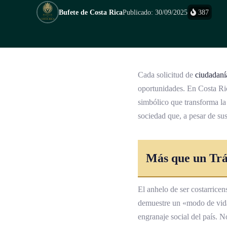
Bufete de Costa Rica
Publicado: 30/09/2025
387
Cada solicitud de
ciudadaní
oportunidades. En Costa Ric
simbólico que transforma la
sociedad que, a pesar de su
Más que un Tr
El anhelo de ser costarricen
demuestre un «modo de vida»
engranaje social del país. N