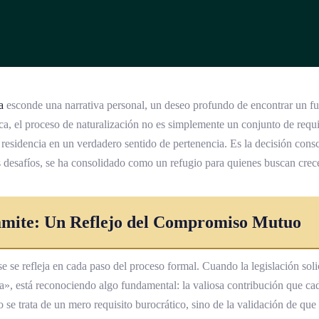
a
esconde una narrativa personal, un deseo profundo de encontrar un fut
a, el proceso de naturalización no es simplemente un conjunto de requi
 residencia en un verdadero sentido de pertenencia. Es la decisión consc
s desafíos, se ha consolidado como un refugio para quienes buscan crece
ámite: Un Reflejo del Compromiso Mutuo
se se refleja en cada paso del proceso formal. Cuando la legislación solic
, está reconociendo algo fundamental: la valiosa contribución que cad
o se trata de un mero requisito burocrático, sino de la validación de que