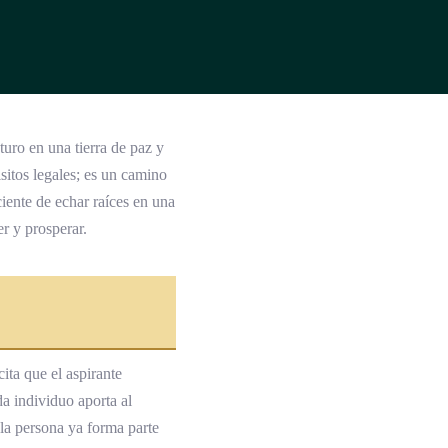
uro en una tierra de paz y
sitos legales; es un camino
iente de echar raíces en una
r y prosperar.
ita que el aspirante
a individuo aporta al
 la persona ya forma parte