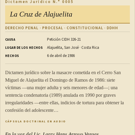
Dictamen Jurídico N.° 0005
La Cruz de Alajuelita
DERECHO PENAL · PROCESAL · CONSTITUCIONAL · DDHH
Petición CIDH 326-21
CAUSA
Alajuelita, San José · Costa Rica
LUGAR DE LOS HECHOS
6 de abril de 1986
HECHOS
Dictamen jurídico sobre la masacre cometida en el Cerro San
Miguel de Alajuelita el Domingo de Ramos de 1986: siete
víctimas —una mujer adulta y seis menores de edad—; una
sentencia condenatoria (1989) anulada en 1990 por graves
irregularidades —entre ellas, indicios de tortura para obtener la
confesión del adolescente…
CÁPSULA DOCTRINAL EN AUDIO
En la voz del Lic. Larry Hans Arroyo Vargas