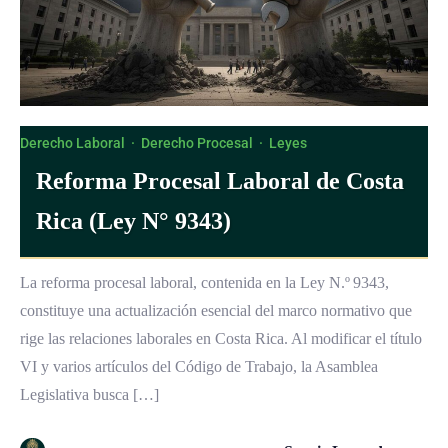
Derecho Laboral
·
Derecho Procesal
·
Leyes
Reforma Procesal Laboral de Costa
Rica (Ley N° 9343)
La reforma procesal laboral, contenida en la Ley N.º 9343,
constituye una actualización esencial del marco normativo que
rige las relaciones laborales en Costa Rica. Al modificar el título
VI y varios artículos del Código de Trabajo, la Asamblea
Legislativa busca […]