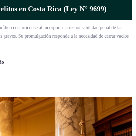
litos en Costa Rica (Ley N° 9699)
ídico costarricense al incorporar la responsabilidad penal de las
itos graves. Su promulgación responde a la necesidad de cerrar vacíos
do