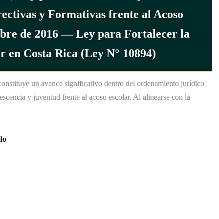
ectivas y Formativas frente al Acoso
ubre de 2016 — Ley para Fortalecer la
ar en Costa Rica (Ley N° 10894)
onstituye un avance significativo dentro del ordenamiento jurídico
lescencia y juventud frente al acoso escolar. Al alinearse con la
do