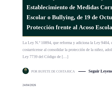
Establecimiento de Medidas Corr
Escolar o Bullying, de 19 de Oct
Protección frente al Acoso Escol
La Ley N.º 10894, que reforma y adiciona la Ley 9404, c
costarricense al consolidar la protección de la niñez, ado
Ley 7739 del Código de […]
Seguir Leyen
POR
BUFETE DE COSTA RICA
24/04/2026