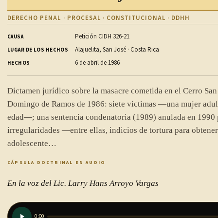
DERECHO PENAL · PROCESAL · CONSTITUCIONAL · DDHH
Petición CIDH 326-21
CAUSA
Alajuelita, San José · Costa Rica
LUGAR DE LOS HECHOS
6 de abril de 1986
HECHOS
Dictamen jurídico sobre la masacre cometida en el Cerro San 
Domingo de Ramos de 1986: siete víctimas —una mujer adult
edad—; una sentencia condenatoria (1989) anulada en 1990 
irregularidades —entre ellas, indicios de tortura para obtener
adolescente…
CÁPSULA DOCTRINAL EN AUDIO
En la voz del Lic. Larry Hans Arroyo Vargas
0:00