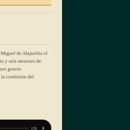
Miguel de Alajuelita el
a y seis menores de
por graves
 la confesión del
2:55