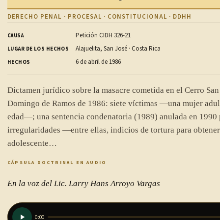
DERECHO PENAL · PROCESAL · CONSTITUCIONAL · DDHH
Petición CIDH 326-21
CAUSA
Alajuelita, San José · Costa Rica
LUGAR DE LOS HECHOS
6 de abril de 1986
HECHOS
Dictamen jurídico sobre la masacre cometida en el Cerro San 
Domingo de Ramos de 1986: siete víctimas —una mujer adult
edad—; una sentencia condenatoria (1989) anulada en 1990 
irregularidades —entre ellas, indicios de tortura para obtener
adolescente…
CÁPSULA DOCTRINAL EN AUDIO
En la voz del Lic. Larry Hans Arroyo Vargas
0:00