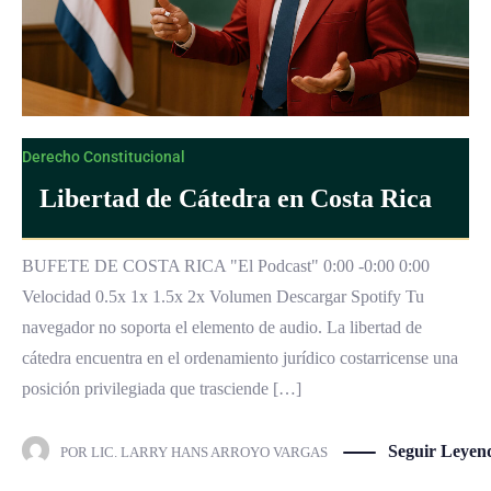
Derecho Constitucional
Libertad de Cátedra en Costa Rica
BUFETE DE COSTA RICA "El Podcast" 0:00 -0:00 0:00
Velocidad 0.5x 1x 1.5x 2x Volumen Descargar Spotify Tu
navegador no soporta el elemento de audio. La libertad de
cátedra encuentra en el ordenamiento jurídico costarricense una
posición privilegiada que trasciende […]
Seguir Leyen
POR
LIC. LARRY HANS ARROYO VARGAS