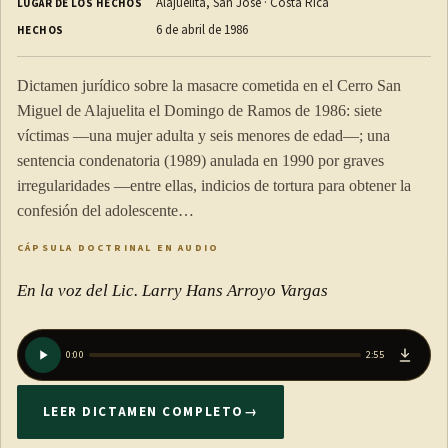
Alajuelita, San José · Costa Rica
LUGAR DE LOS HECHOS
6 de abril de 1986
HECHOS
Dictamen jurídico sobre la masacre cometida en el Cerro San
Miguel de Alajuelita el Domingo de Ramos de 1986: siete
víctimas —una mujer adulta y seis menores de edad—; una
sentencia condenatoria (1989) anulada en 1990 por graves
irregularidades —entre ellas, indicios de tortura para obtener la
confesión del adolescente…
CÁPSULA DOCTRINAL EN AUDIO
En la voz del Lic. Larry Hans Arroyo Vargas
0:00
2:55
LEER DICTAMEN COMPLETO
→