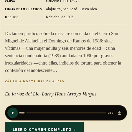
Petición CIDH 326-21
CAUSA
Alajuelita, San José · Costa Rica
LUGAR DE LOS HECHOS
6 de abril de 1986
HECHOS
Dictamen jurídico sobre la masacre cometida en el Cerro San
Miguel de Alajuelita el Domingo de Ramos de 1986: siete
víctimas —una mujer adulta y seis menores de edad—; una
sentencia condenatoria (1989) anulada en 1990 por graves
irregularidades —entre ellas, indicios de tortura para obtener la
confesión del adolescente…
CÁPSULA DOCTRINAL EN AUDIO
En la voz del Lic. Larry Hans Arroyo Vargas
0:00
2:55
LEER DICTAMEN COMPLETO
→