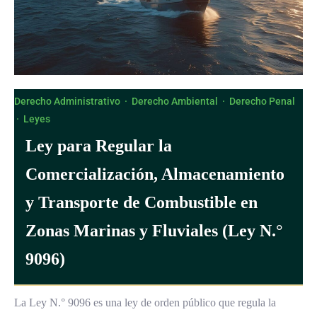
Derecho Administrativo
·
Derecho Ambiental
·
Derecho Penal
·
Leyes
Ley para Regular la
Comercialización, Almacenamiento
y Transporte de Combustible en
Zonas Marinas y Fluviales (Ley N.°
9096)
La Ley N.° 9096 es una ley de orden público que regula la