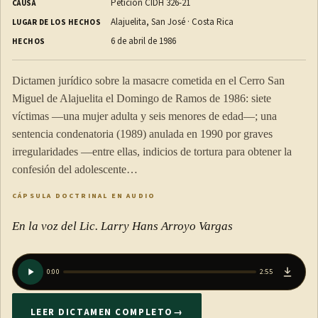
Petición CIDH 326-21
CAUSA
Alajuelita, San José · Costa Rica
LUGAR DE LOS HECHOS
6 de abril de 1986
HECHOS
Dictamen jurídico sobre la masacre cometida en el Cerro San
Miguel de Alajuelita el Domingo de Ramos de 1986: siete
víctimas —una mujer adulta y seis menores de edad—; una
sentencia condenatoria (1989) anulada en 1990 por graves
irregularidades —entre ellas, indicios de tortura para obtener la
confesión del adolescente…
CÁPSULA DOCTRINAL EN AUDIO
En la voz del Lic. Larry Hans Arroyo Vargas
0:00
2:55
LEER DICTAMEN COMPLETO
→