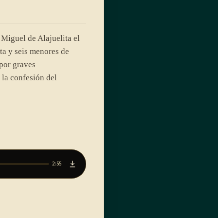
Miguel de Alajuelita el
a y seis menores de
por graves
 la confesión del
2:55