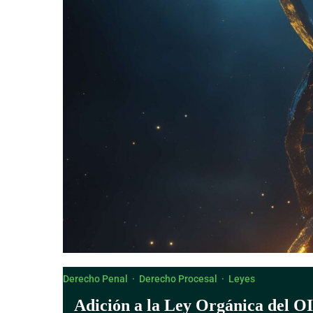
Derecho Canónico
Derecho Penal
·
Derecho Procesal
·
Leyes
Adición a la Ley Orgánica del O