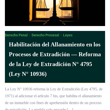
Derecho Penal
·
Derecho Procesal
·
Leyes
Habilitación del Allanamiento en los
Procesos de Extradición — Reforma
de la Ley de Extradición N° 4795
(Ley N° 10936)
La Ley N° 10936 reforma la Ley de Extradición (Ley 4795, de
1971) al adicionar el artículo 7 bis, que habilita el allanamiento
de un inmueble con fines de aprehensión dentro de un proceso
de extradición. La medida solo procede […]