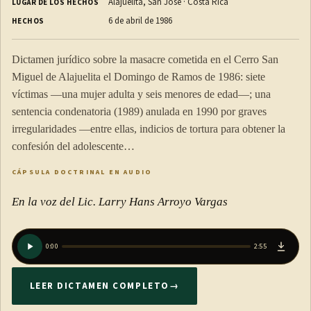
Alajuelita, San José · Costa Rica
LUGAR DE LOS HECHOS
6 de abril de 1986
HECHOS
Dictamen jurídico sobre la masacre cometida en el Cerro San
Miguel de Alajuelita el Domingo de Ramos de 1986: siete
víctimas —una mujer adulta y seis menores de edad—; una
sentencia condenatoria (1989) anulada en 1990 por graves
irregularidades —entre ellas, indicios de tortura para obtener la
confesión del adolescente…
CÁPSULA DOCTRINAL EN AUDIO
En la voz del Lic. Larry Hans Arroyo Vargas
0:00
2:55
LEER DICTAMEN COMPLETO
→