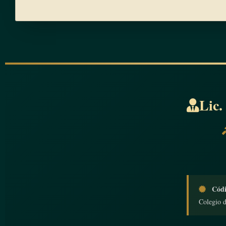
Lic.
Códi
Colegio 