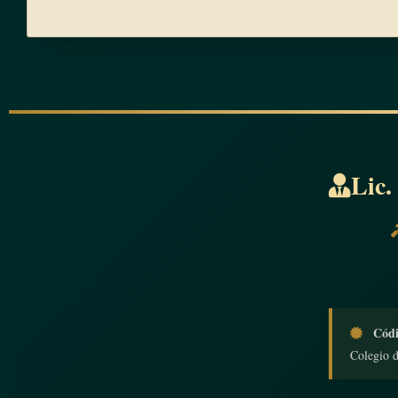
Lic.
Códi
Colegio 