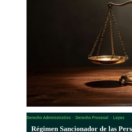
Derecho Canónico
Derecho Administrativo
·
Derecho Procesal
·
Leyes
Régimen Sancionador de las Perso