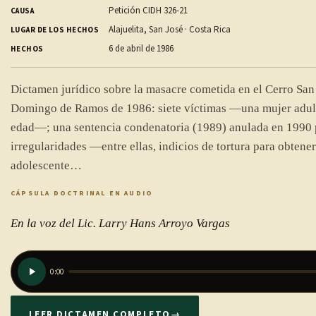
Petición CIDH 326-21
CAUSA
Alajuelita, San José · Costa Rica
LUGAR DE LOS HECHOS
6 de abril de 1986
HECHOS
Dictamen jurídico sobre la masacre cometida en el Cerro San 
Domingo de Ramos de 1986: siete víctimas —una mujer adult
edad—; una sentencia condenatoria (1989) anulada en 1990 
irregularidades —entre ellas, indicios de tortura para obtener
adolescente…
CÁPSULA DOCTRINAL EN AUDIO
En la voz del Lic. Larry Hans Arroyo Vargas
0:00
LEER DICTAMEN COMPLETO
→