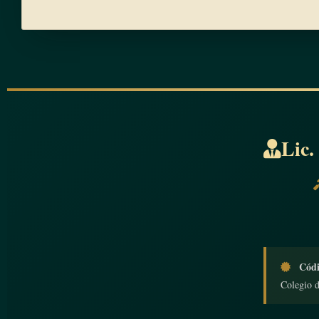
Lic.
Códi
Colegio 