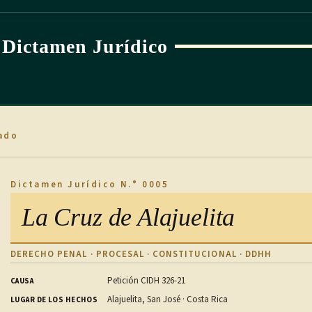
Dictamen Jurídico
ado
Dictamen Jurídico N.° 0005
La Cruz de Alajuelita
DERECHO PENAL · PROCESAL · CONSTITUCIONAL · DDHH
Petición CIDH 326-21
CAUSA
Alajuelita, San José · Costa Rica
LUGAR DE LOS HECHOS