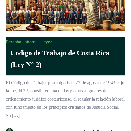
Derecho Laboral
·
Leyes
Código de Trabajo de Costa Rica
(Ley N° 2)
El Código de Trabajo, promulgado el 27 de agosto de 1943 bajo
la Ley N.º 2, constituye una de las piedras angulares del
ordenamiento jurídico costarricense, al regular la relación laboral
con fundamento en los principios cristianos de Justicia Social.
Su […]