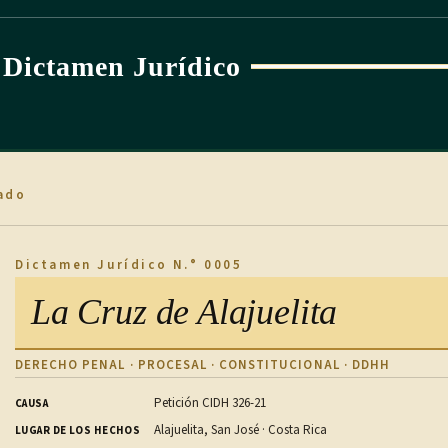
Dictamen Jurídico
ado
Dictamen Jurídico N.° 0005
La Cruz de Alajuelita
DERECHO PENAL · PROCESAL · CONSTITUCIONAL · DDHH
Petición CIDH 326-21
CAUSA
Alajuelita, San José · Costa Rica
LUGAR DE LOS HECHOS