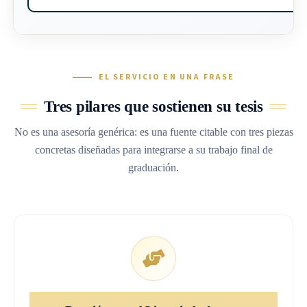
Tesis publicada del Licenciado Arroyo
Ramas del Derecho cubiertas
EL SERVICIO EN UNA FRASE
Formatos de cita académica del material
Tres pilares que sostienen su tesis
Comunicación personal
No es una asesoría genérica: es una fuente citable con tres piezas
Entrevista inédita
concretas diseñadas para integrarse a su trabajo final de
Literatura gris institucional
graduación.
Proceso de contratación paso a paso
Contacto por WhatsApp
Pago de la primera hora profesional
Reunión virtual con el Licenciado Arroyo
Decisión de continuar (opcional)