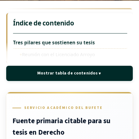
Índice de contenido
Tres pilares que sostienen su tesis
Reunión con el Licenciado Arroyo
Borrador doctrinal
Mostrar tabla de contenidos
▼
Fuente primaria citable
Contenido del paquete base
Reunión virtual de una hora
SERVICIO ACADÉMICO DEL BUFETE
Borrador de capítulo doctrinal
Fuente primaria citable para su
Entrevista firmada digitalmente
tesis en Derecho