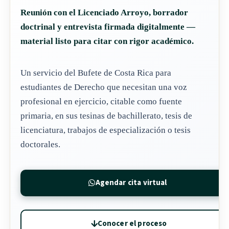
Documentación CONESUP o universidad
Reunión con el Licenciado Arroyo, borrador
Para todo nivel de formación jurídica
doctrinal y entrevista firmada digitalmente —
material listo para citar con rigor académico.
Tesina de bachillerato
Tesis de licenciatura
Un servicio del Bufete de Costa Rica para
Especialización y maestría
estudiantes de Derecho que necesitan una voz
profesional en ejercicio, citable como fuente
Tesis doctoral
primaria, en sus tesinas de bachillerato, tesis de
Por qué el Licenciado Arroyo como fuente
licenciatura, trabajos de especialización o tesis
primaria
doctorales.
Biblioteca Jurídica propia
Agendar cita virtual
Profesor universitario invitado
Experiencia litigiosa activa
Conocer el proceso
Análisis legislativo continuo