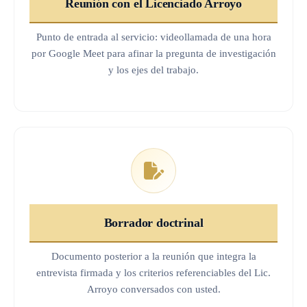
Reunión con el Licenciado Arroyo
Entrega del material
Punto de entrada al servicio: videollamada de una hora
Un proceso en dos etapas
por Google Meet para afinar la pregunta de investigación
y los ejes del trabajo.
1 Primera hora — punto de entrada
2 Paquete completo — opcional, si se procede
Preguntas frecuentes sobre el servicio
Preguntas frecuentes sobre la Ayuda para Tesis
de Derecho en Costa Rica
¿Cuánto cuesta el servicio de Ayuda para Tesis
Borrador doctrinal
de Derecho?
Documento posterior a la reunión que integra la
¿Qué pasa si después de la primera hora
entrevista firmada y los criterios referenciables del Lic.
decido no continuar?
Arroyo conversados con usted.
¿En cuánto tiempo recibo el material?