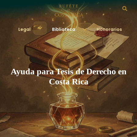
Legal
Biblioteca
Honorarios
Ayuda para Tesis de Derecho en
Costa Rica